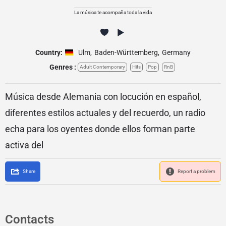
La música te acompaña toda la vida
Country:
Ulm
,
Baden-Württemberg
,
Germany
Genres :
Adult Contemporary
Hits
Pop
RnB
Música desde Alemania con locución en español,
diferentes estilos actuales y del recuerdo, un radio
echa para los oyentes donde ellos forman parte
activa del
Share
Report a problem
Contacts