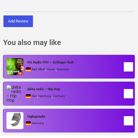
Add Review
You also may like
Hit Radio FFH – Schlager-Kult
,
,
Bad Vilbel
Hesse
Germany
delta radio – Hip Hop
,
,
Kiel
Hamburg
Germany
highupradio
Germany