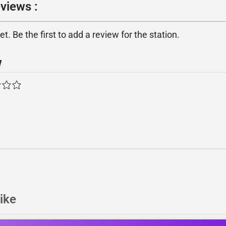
eviews :
. Be the first to add a review for the station.
w
ike