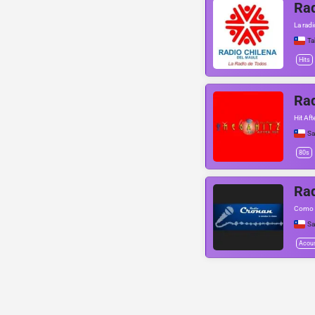
Rad
La radi
Ta
Hits
Ra
Hit Aft
Sa
80s
Rad
Como e
Sa
Acous