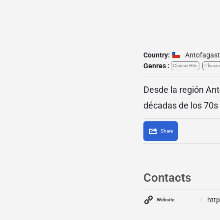
Country:
Antofagas
Genres :
Classic Hits
Classi
Desde la región Ant
décadas de los 70s y
Share
Contacts
http
Website