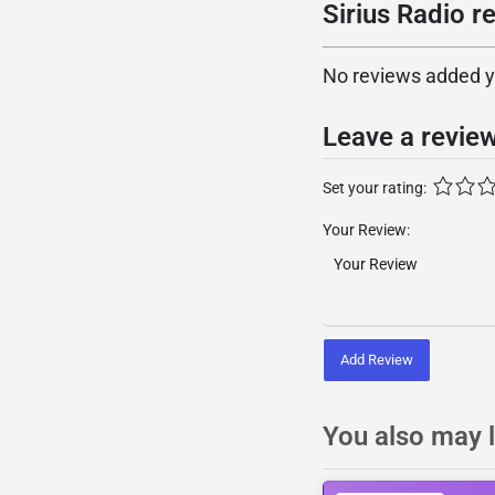
Sirius Radio r
No reviews added yet
Leave a revie
Set your rating:
Your Review:
Add Review
You also may l