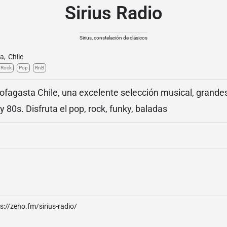
Sirius Radio
Sirius, constelación de clásicos
ta
,
Chile
c Rock
Pop
RnB
ofagasta Chile, una excelente selección musical, grande
 80s. Disfruta el pop, rock, funky, baladas
s://zeno.fm/sirius-radio/