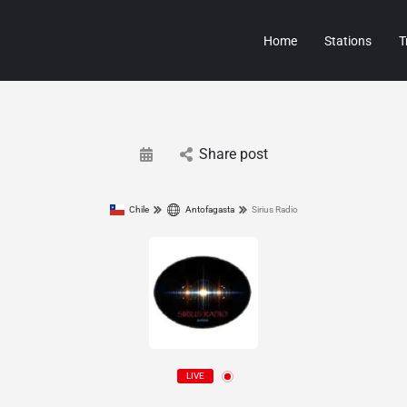
Home
Stations
T
Share post
Chile
Antofagasta
Sirius Radio
LIVE