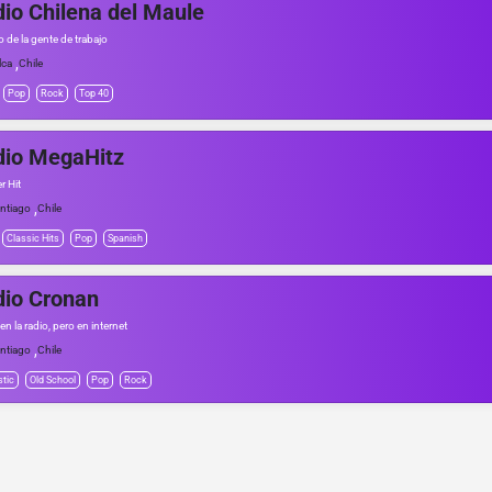
io Chilena del Maule
o de la gente de trabajo
,
lca
Chile
Pop
Rock
Top 40
dio MegaHitz
er Hit
,
ntiago
Chile
Classic Hits
Pop
Spanish
io Cronan
n la radio, pero en internet
,
ntiago
Chile
tic
Old School
Pop
Rock