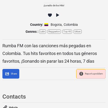
¡La radio de los Hits!
Country:
Bogota
,
Colombia
Genres :
Latin
Reggaeton
Top 40
Urban
Rumba FM con las canciones más pegadas en
Colombia. Tus hits favoritos en todos tus géneros
favoritos, ¡Sonando sin parar las 24 horas, 7 días
Share
Report a problem
Contacts
Website