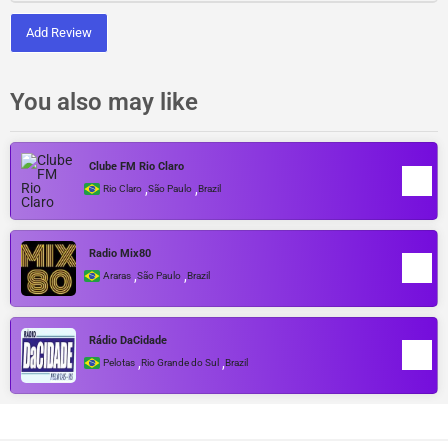
Add Review
You also may like
Clube FM Rio Claro
,
,
Rio Claro
São Paulo
Brazil
Radio Mix80
,
,
Araras
São Paulo
Brazil
Rádio DaCidade
,
,
Pelotas
Rio Grande do Sul
Brazil