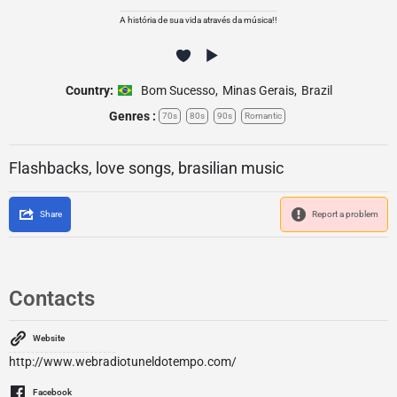
A história de sua vida através da música!!
Country:
Bom Sucesso
,
Minas Gerais
,
Brazil
Genres :
70s
80s
90s
Romantic
Flashbacks, love songs, brasilian music
Share
Report a problem
Contacts
Website
http://www.webradiotuneldotempo.com/
Facebook