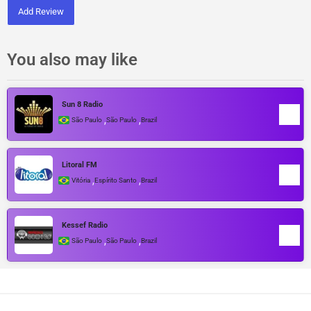
Add Review
You also may like
Sun 8 Radio
,
,
São Paulo
São Paulo
Brazil
Litoral FM
,
,
Vitória
Espírito Santo
Brazil
Kessef Radio
,
,
São Paulo
São Paulo
Brazil