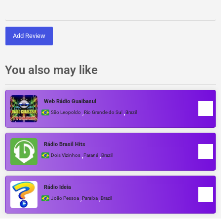
Add Review
You also may like
Web Rádio Guaibasul
,
,
São Leopoldo
Rio Grande do Sul
Brazil
Rádio Brasil Hits
,
,
Dois Vizinhos
Paraná
Brazil
Rádio Ideia
,
,
João Pessoa
Paraíba
Brazil