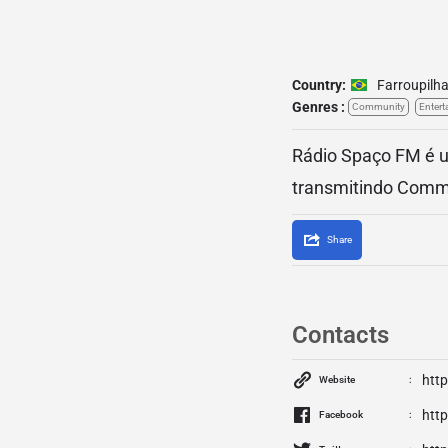
Country:
Farroupilh
Genres :
Community
Entert
Rádio Spaço FM é um
transmitindo Commu
Share
Contacts
htt
Website
htt
Facebook