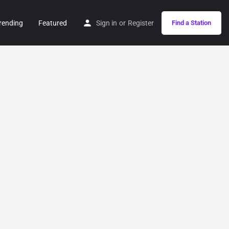
rending
Featured
Sign in
or
Register
Find a Station