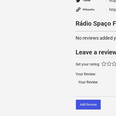
htt
Twitter
htt
Wikipedia
Rádio Spaço F
No reviews added yet
Leave a revie
Set your rating:
Your Review:
Add Review