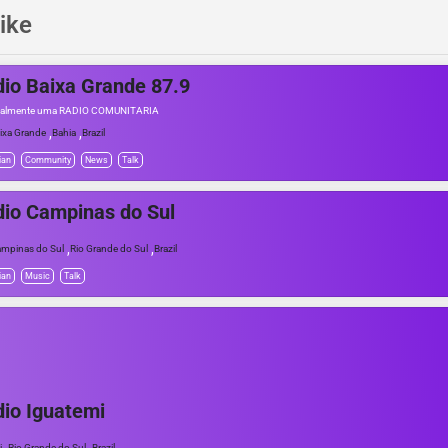
ike
io Baixa Grande 87.9
 realmente uma RÁDIO COMUNITÁRIA
,
,
ixa Grande
Bahia
Brazil
ian
Community
News
Talk
io Campinas do Sul
,
,
mpinas do Sul
Rio Grande do Sul
Brazil
ian
Music
Talk
io Iguatemi
,
,
i
Rio Grande do Sul
Brazil