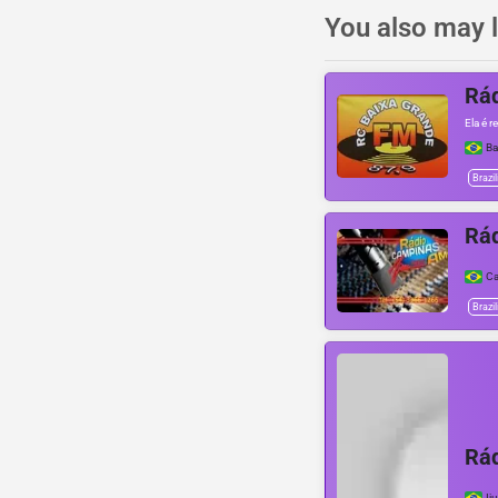
You also may l
Rád
Ela é
Ba
Brazil
Rád
Ca
Brazil
Rád
Iju