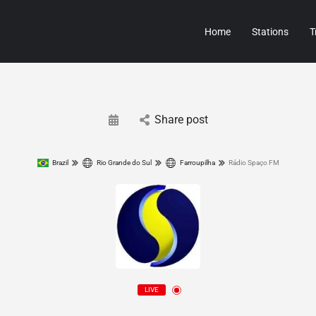
Home
Stations
T
Share post
Brazil
Rio Grande do Sul
Farroupilha
Rádio Spaço FM
LIVE