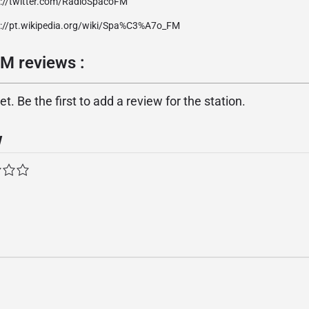
p://twitter.com/RadioSpacoFM
p://pt.wikipedia.org/wiki/Spa%C3%A7o_FM
M reviews :
. Be the first to add a review for the station.
w