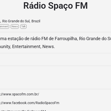
Rádio Spaço FM
a
,
Rio Grande do Sul
,
Brazil
ainment
News
Talk
a estação de rádio FM de Farroupilha, Rio Grande do Sul
nity, Entertainment, News.
p://www.spacofm.com.br/
p://www.facebook.com/RadioSpacoFm