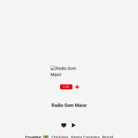
LIVE
Radio Som Maior
Country:
Criciúma
,
Santa Catarina
,
Brazil