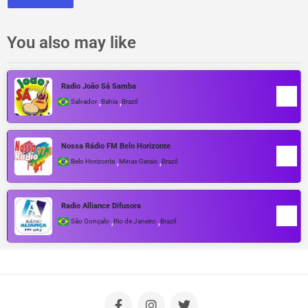
You also may like
Radio João Sá Samba
,
,
Salvador
Bahia
Brazil
Nossa Rádio FM Belo Horizonte
,
,
Belo Horizonte
Minas Gerais
Brazil
Radio Alliance Difusora
,
,
São Gonçalo
Rio de Janeiro
Brazil