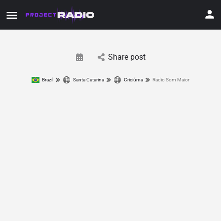
Share post
Brazil
Santa Catarina
Criciúma
Radio Som Maior