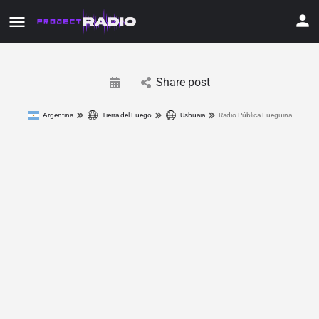
Share post
Argentina
Tierra del Fuego
Ushuaia
Radio Pública Fueguina