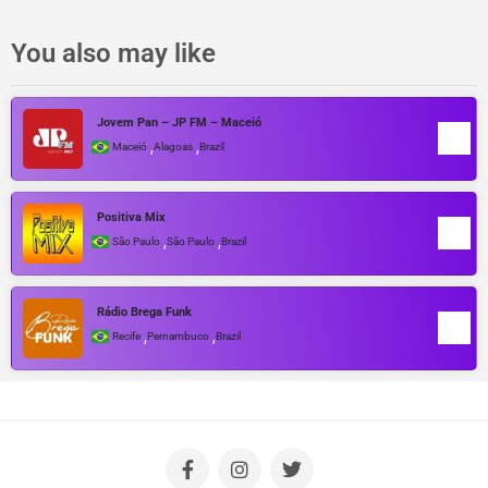
You also may like
Jovem Pan – JP FM – Maceió
,
,
Maceió
Alagoas
Brazil
Positiva Mix
,
,
São Paulo
São Paulo
Brazil
Rádio Brega Funk
,
,
Recife
Pernambuco
Brazil