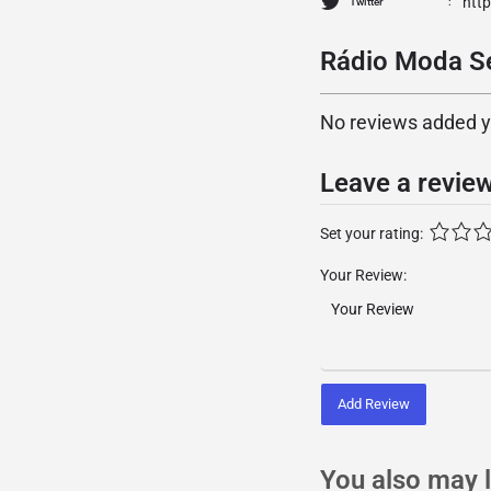
htt
Twitter
Rádio Moda Se
No reviews added yet
Leave a revie
Set your rating:
Your Review:
Add Review
You also may l