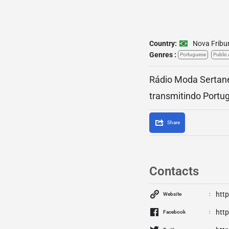
Country:
Nova Fribu
Genres :
Portuguese
Public
Rádio Moda Sertanej
transmitindo Portu
Share
Contacts
htt
Website
htt
Facebook