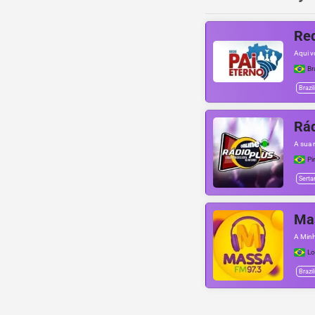
Red
Aqui v
Br
Brazil
Rád
A sua r
Pi
Serta
Ma
A Minh
Lo
Brazil