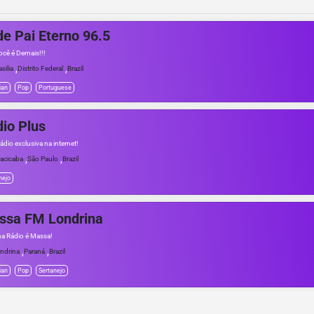
e Pai Eterno 96.5
ocê é Demais!!!
,
,
asilia
Distrito Federal
Brazil
ian
Pop
Portuguese
io Plus
ádio exclusiva na internet!
,
,
racicaba
São Paulo
Brazil
nejo
ssa FM Londrina
a Rádio é Massa!
,
,
ndrina
Paraná
Brazil
ian
Pop
Sertanejo