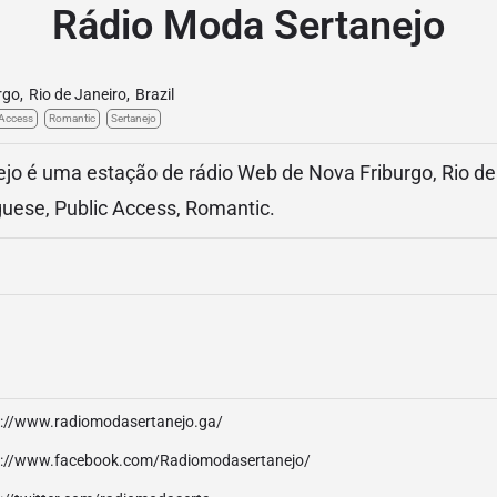
Rádio Moda Sertanejo
rgo
,
Rio de Janeiro
,
Brazil
 Access
Romantic
Sertanejo
o é uma estação de rádio Web de Nova Friburgo, Rio de J
guese, Public Access, Romantic.
p://www.radiomodasertanejo.ga/
p://www.facebook.com/Radiomodasertanejo/