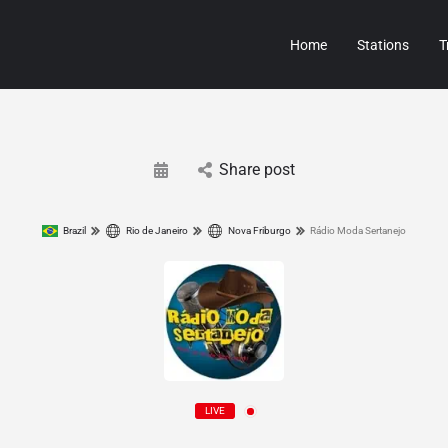
Home
Stations
T
Share post
Brazil
Rio de Janeiro
Nova Friburgo
Rádio Moda Sertanejo
LIVE