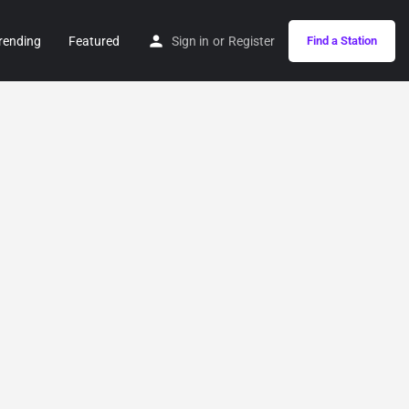
rending
Featured
Sign in
or
Register
Find a Station