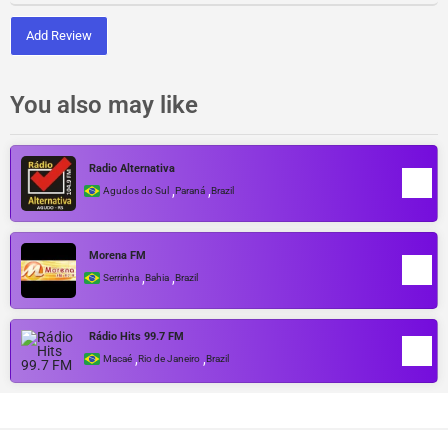
Add Review
You also may like
Radio Alternativa
,
,
Agudos do Sul
Paraná
Brazil
Morena FM
,
,
Serrinha
Bahia
Brazil
Rádio Hits 99.7 FM
,
,
Macaé
Rio de Janeiro
Brazil