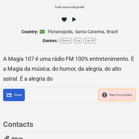
Tudo que você gosta!
Country:
Florianopolis
,
Santa Catarina
,
Brazil
Genres :
Electro
Pop
Top 40
A Magia 107 é uma rádio FM 100% entretenimento. É
a Magia da música, do humor, da alegria, do alto
astral. É a alegria do
Share
Report a problem
Contacts
Website