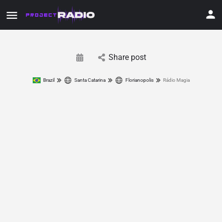
Share post
Brazil
Santa Catarina
Florianopolis
Rádio Magia