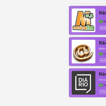
Rá
B
Brazil
Rád
Muito 
Cu
Brazil
Rád
24 h n
Pa
Chris