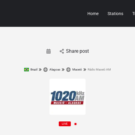
Home
Stations
T
Share post
Brazil
Alagoas
Maceió
Rádio Maceió AM
LIVE