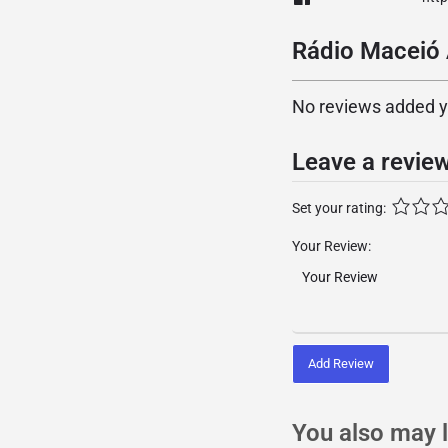
Rádio Maceió 
No reviews added yet
Leave a revie
Set your rating:
Your Review:
Add Review
You also may l