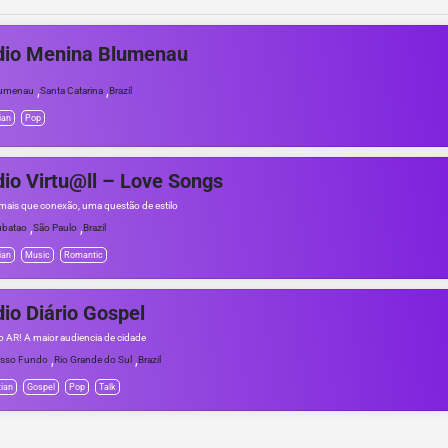
dio Menina Blumenau
,
,
lumenau
Santa Catarina
Brazil
ian
Pop
io Virtu@ll – Love Songs
mais que conexão, uma questão de estilo
,
,
batao
São Paulo
Brazil
ian
Music
Romantic
io Diário Gospel
o AR! A maior audiencia de cidade
,
,
sso Fundo
Rio Grande do Sul
Brazil
tian
Gospel
Pop
Talk