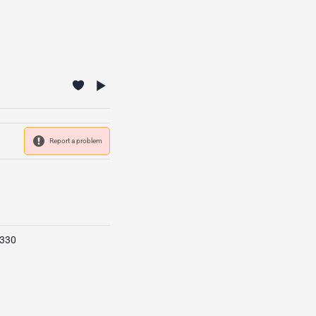
Report a problem
-330