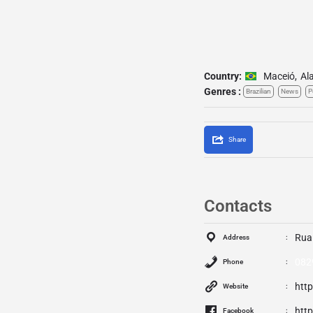
Country:
Maceió
,
Al
Genres :
Brazilian
News
P
Share
Contacts
Rua 
Address
082
Phone
htt
Website
htt
Facebook