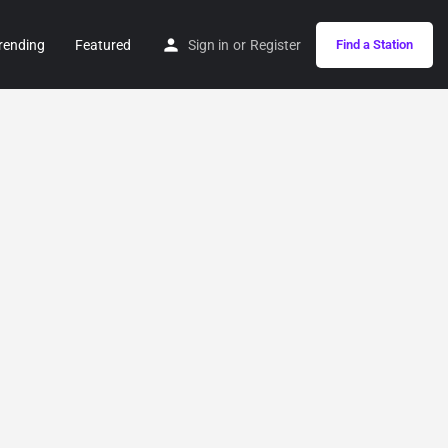
rending
Featured
Sign in
or
Register
Find a Station