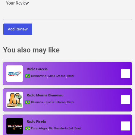
Add Review
You also may like
Rádio Parecis
,
,
Diamantino
Mato Grosso
Brazil
Rádio Menina Blumenau
,
,
Blumenau
Santa Catarina
Brazil
Radio Pirada
,
,
Porto Alegre
Rio Grande do Sul
Brazil