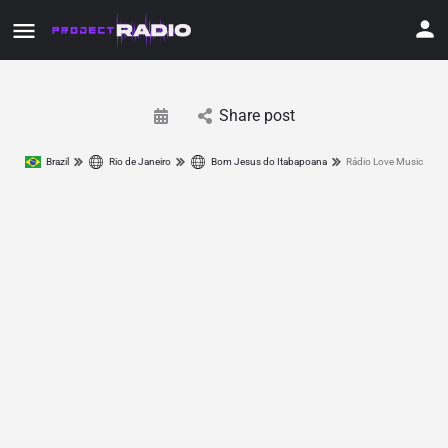
Share post
Brazil
Rio de Janeiro
Bom Jesus do Itabapoana
Rádio Love Music