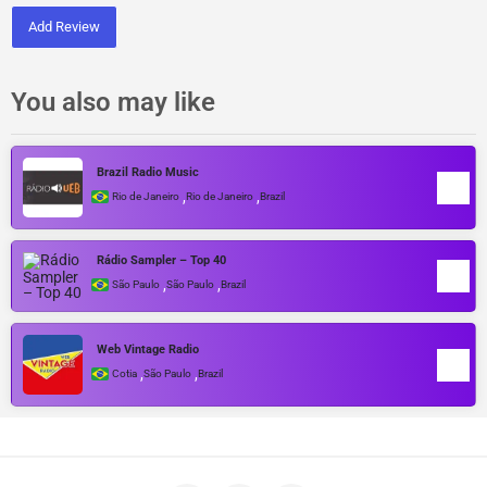
Add Review
You also may like
Brazil Radio Music
,
,
Rio de Janeiro
Rio de Janeiro
Brazil
Rádio Sampler – Top 40
,
,
São Paulo
São Paulo
Brazil
Web Vintage Radio
,
,
Cotia
São Paulo
Brazil