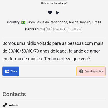
O Amor Em Todo Lugar!
Country:
Bom Jesus do Itabapoana
,
Rio de Janeiro
,
Brazil
Genres :
70s
80s
Flashback
Love Songs
Somos uma rádio voltado para as pessoas com mais
de 30/40/50/60/70 anos de idade, falando de amor
em forma de música. Tenho certeza que você
Share
Report a problem
Contacts
Website