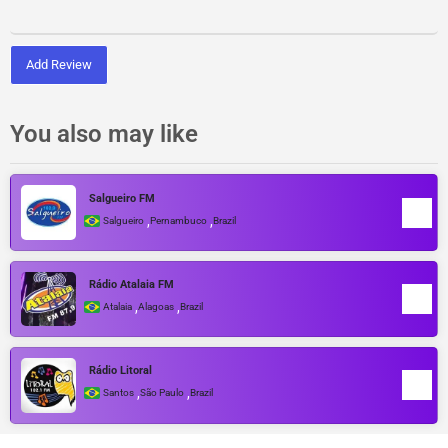
Add Review
You also may like
Salgueiro FM
,
,
Salgueiro
Pernambuco
Brazil
Rádio Atalaia FM
,
,
Atalaia
Alagoas
Brazil
Rádio Litoral
,
,
Santos
São Paulo
Brazil