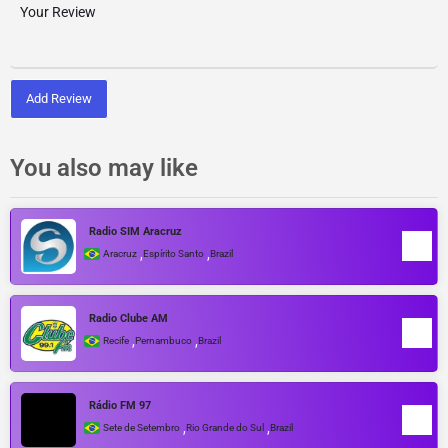
Add Review
You also may like
Radio SIM Aracruz
,
,
Aracruz
Espírito Santo
Brazil
Radio Clube AM
,
,
Recife
Pernambuco
Brazil
Rádio FM 97
,
,
Sete de Setembro
Rio Grande do Sul
Brazil