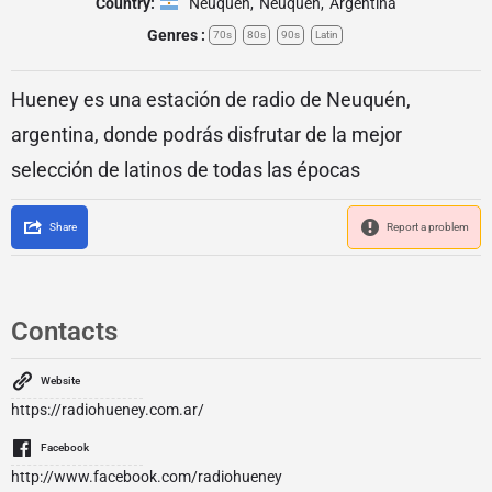
Country:
Neuquén
,
Neuquén
,
Argentina
Genres :
70s
80s
90s
Latin
Hueney es una estación de radio de Neuquén,
argentina, donde podrás disfrutar de la mejor
selección de latinos de todas las épocas
Share
Report a problem
Contacts
Website
https://radiohueney.com.ar/
Facebook
http://www.facebook.com/radiohueney