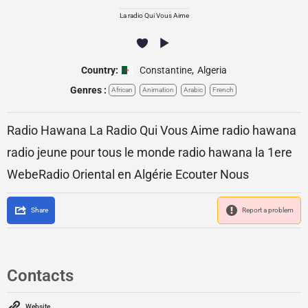
La radio Qui Vous Aime
Country:
Constantine
,
Algeria
Genres :
African
Animation
Arabic
French
Radio Hawana La Radio Qui Vous Aime radio hawana
radio jeune pour tous le monde radio hawana la 1ere
WebeRadio Oriental en Algérie Ecouter Nous
Share
Report a problem
Contacts
Website