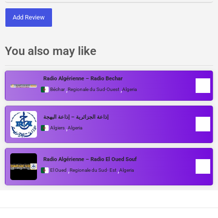
Add Review
You also may like
Radio Algérienne – Radio Bechar
,
,
Béchar
Regionale du Sud-Ouest
Algeria
إذاعة الجزائرية – إذاعة البهجة
,
Algiers
Algeria
Radio Algérienne – Radio El Oued Souf
,
,
El Oued
Regionale du Sud- Est
Algeria