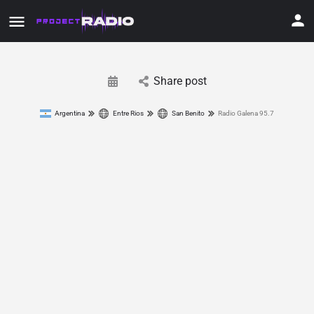
Share post
Argentina
Entre Rios
San Benito
Radio Galena 95.7