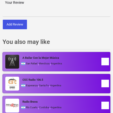
Add Review
You also may like
A Bailar Con la Mejor Música
,
,
San Rafael
Mendoza
Argentina
CSC Radio 106.5
,
,
Esperanza
Santa Fe
Argentina
Radio Brava
,
,
Río Cuarto
Cordoba
Argentina