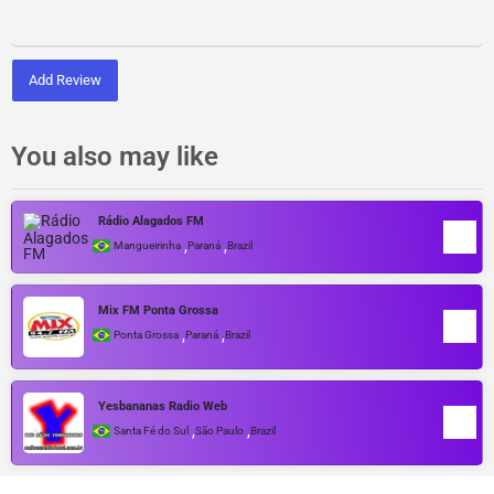
Add Review
You also may like
Rádio Alagados FM
,
,
Mangueirinha
Paraná
Brazil
Mix FM Ponta Grossa
,
,
Ponta Grossa
Paraná
Brazil
Yesbananas Radio Web
,
,
Santa Fé do Sul
São Paulo
Brazil