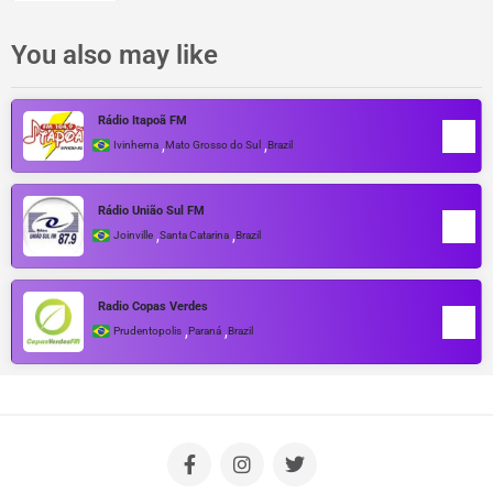
You also may like
Rádio Itapoã FM
,
,
Ivinhema
Mato Grosso do Sul
Brazil
Rádio União Sul FM
,
,
Joinville
Santa Catarina
Brazil
Radio Copas Verdes
,
,
Prudentopolis
Paraná
Brazil