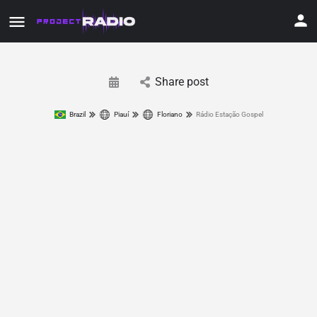
Share post
Brazil
Piauí
Floriano
Rádio Estação Gospel