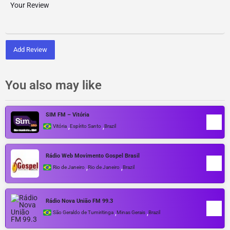
Add Review
You also may like
SIM FM – Vitória
,
,
Vitória
Espírito Santo
Brazil
Rádio Web Movimento Gospel Brasil
,
,
Rio de Janeiro
Rio de Janeiro
Brazil
Rádio Nova União FM 99.3
,
,
São Geraldo de Tumiritinga
Minas Gerais
Brazil