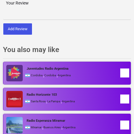
Add Review
You also may like
Juventudes Radio Argentina
,
,
Cordoba
Cordoba
Argentina
Radio Horizonte 103
,
,
Santa Rosa
La Pampa
Argentina
Radio Esperanza Miramar
,
,
Miramar
Buenos Aires
Argentina