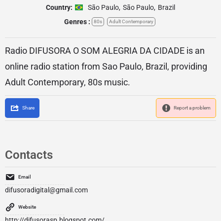
Country:
São Paulo
,
São Paulo
,
Brazil
Genres :
80s
Adult Contemporary
Radio DIFUSORA O SOM ALEGRIA DA CIDADE is an
online radio station from Sao Paulo, Brazil, providing
Adult Contemporary, 80s music.
Share
Report a problem
Contacts
Email
difusoradigital@gmail.com
Website
http://difusorasp.blogspot.com/