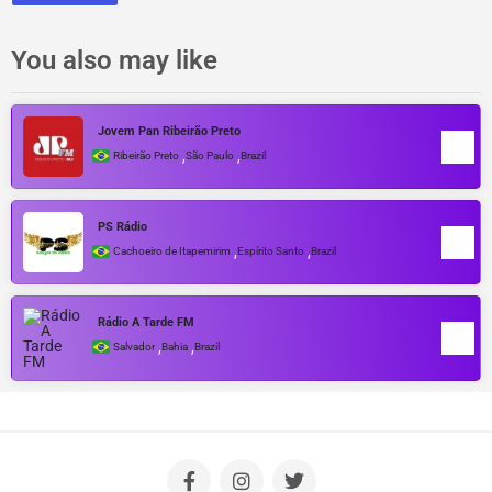
You also may like
Jovem Pan Ribeirão Preto
,
,
Ribeirão Preto
São Paulo
Brazil
PS Rádio
,
,
Cachoeiro de Itapemirim
Espírito Santo
Brazil
Rádio A Tarde FM
,
,
Salvador
Bahia
Brazil