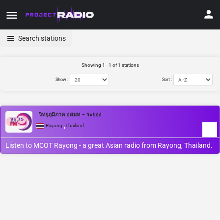
Search stations
Showing 1 - 1 of 1 stations
Show :
Sort :
วิทยุภูมิภาค อสมท – ระยอง
,
Rayong
Thailand
Listen to MCOT Rayong - a great Asian radio from Rayong, Thailand.